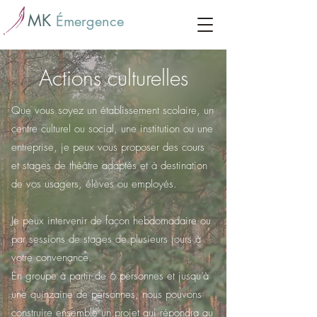
MK
Émergence
Actions culturelles
Que vous soyez un établissement scolaire, un
centre culturel ou social, une institution ou une
entreprise, je peux vous proposer des cours
et stages de théâtre adaptés et à destination
de vos usagers, élèves ou employés.
Je peux intervenir de façon hebdomadaire ou
par sessions de stages de plusieurs jours à
votre convenance.
En groupe à partir de 6 personnes et jusqu’à
une quinzaine de personnes, nous pouvons
construire ensemble un projet qui répondra au