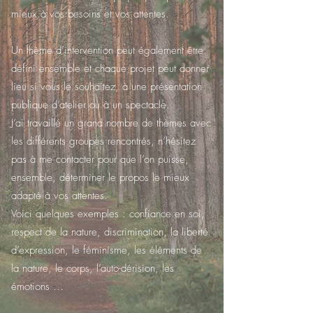
mieux à vos besoins et vos attentes.
Un thème d’intervention peut également être
défini ensemble et chaque projet peut donner
lieu si vous le souhaitez, à une présentation
publique d’atelier ou à un spectacle.
J’ai travaillé un grand nombre de thèmes avec
les différents groupes rencontrés, n’hésitez
pas à me contacter pour que l’on puisse,
ensemble, déterminer le propos le mieux
adapté à vos attentes.
Voici quelques exemples : confiance en soi,
respect de la nature, discrimination, la liberté
d’expression, le féminisme, les éléments de
la nature, le corps, l’auto-dérision, les
émotions …