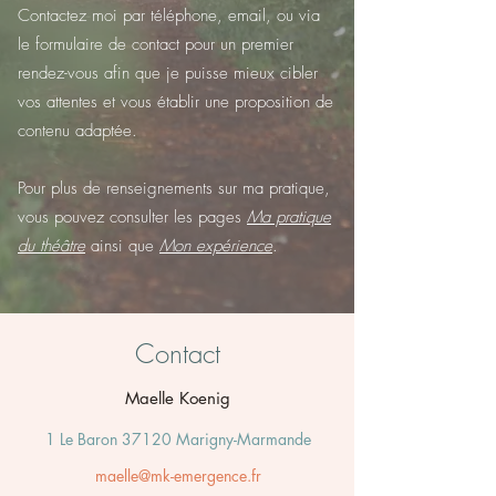
Contactez moi par téléphone, email, ou via
le formulaire de contact pour un premier
rendez-vous afin que je puisse mieux cibler
vos attentes et vous établir une proposition de
contenu adaptée.
Pour plus de renseignements sur ma pratique,
vous pouvez consulter les pages
Ma pratique
du théâtre
ainsi que
Mon expérience
.
Contact
Maelle Koenig
1 Le Baron 37120 Marigny-Marmande
maelle@mk-emergence.fr